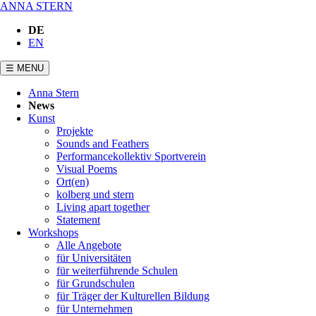
ANNA STERN
DE
EN
☰ MENU
Navigation
Anna Stern
überspringen
News
Kunst
Projekte
Sounds and Feathers
Performancekollektiv Sportverein
Visual Poems
Ort(en)
kolberg und stern
Living apart together
Statement
Workshops
Alle Angebote
für Universitäten
für weiterführende Schulen
für Grundschulen
für Träger der Kulturellen Bildung
für Unternehmen