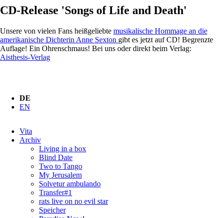
CD-Release 'Songs of Life and Death'
Unsere von vielen Fans heißgeliebte
musikalische Hommage an die
amerikanische Dichterin Anne Sexton
gibt es jetzt auf CD! Begrenzte
Auflage! Ein Ohrenschmaus! Bei uns oder direkt beim Verlag:
Aisthesis-Verlag
DE
EN
Navigation
Vita
überspringen
Archiv
Living in a box
Blind Date
Two to Tango
My Jerusalem
Solvetur ambulando
Transfer#1
rats live on no evil star
Speicher