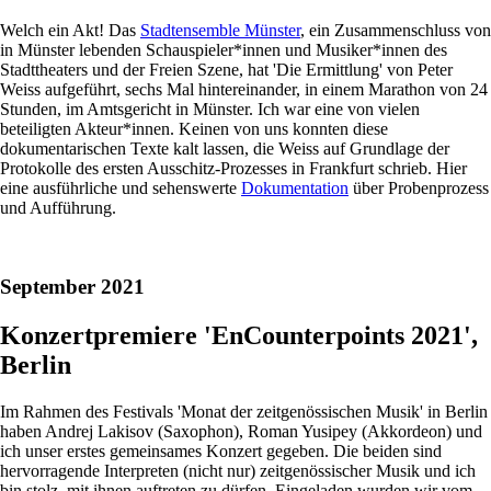
Welch ein Akt! Das
Stadtensemble Münster
, ein Zusammenschluss von
in Münster lebenden Schauspieler*innen und Musiker*innen des
Stadttheaters und der Freien Szene, hat 'Die Ermittlung' von Peter
Weiss aufgeführt, sechs Mal hintereinander, in einem Marathon von 24
Stunden, im Amtsgericht in Münster. Ich war eine von vielen
beteiligten Akteur*innen. Keinen von uns konnten diese
dokumentarischen Texte kalt lassen, die Weiss auf Grundlage der
Protokolle des ersten Ausschitz-Prozesses in Frankfurt schrieb. Hier
eine ausführliche und sehenswerte
Dokumentation
über Probenprozess
und Aufführung.
September 2021
Konzertpremiere 'EnCounterpoints 2021',
Berlin
Im Rahmen des Festivals 'Monat der zeitgenössischen Musik' in Berlin
haben Andrej Lakisov (Saxophon), Roman Yusipey (Akkordeon) und
ich unser erstes gemeinsames Konzert gegeben. Die beiden sind
hervorragende Interpreten (nicht nur) zeitgenössischer Musik und ich
bin stolz, mit ihnen auftreten zu dürfen. Eingeladen wurden wir vom