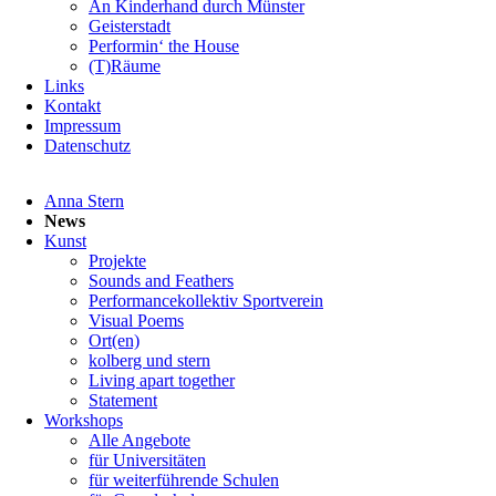
An Kinderhand durch Münster
Geisterstadt
Performin‘ the House
(T)Räume
Links
Kontakt
Impressum
Datenschutz
Navigation
Anna Stern
überspringen
News
Kunst
Projekte
Sounds and Feathers
Performancekollektiv Sportverein
Visual Poems
Ort(en)
kolberg und stern
Living apart together
Statement
Workshops
Alle Angebote
für Universitäten
für weiterführende Schulen