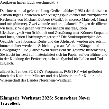
Aprikosen haben Euch geschmeckt:-)
Das international gefeierte Lang-Gedicht alfabet (1981) der dänischen
Autorin Inger Christensen war Ausgangspunkt einer interdisziplinären
Recherche von Michael Kolberg (Musik), Francesco Matejcek (Tanz)
und mir (Stimme). Zwei zentrale und brandaktuelle Fragen destillierten
wir heraus: Wie gehen wir mit der nahezu unerträglichen
Gleichzeitigkeit von Schönheit und Zerstörung um? Können Empathie
und Imagination Hoffnungsträger sein? Die Strukturprinzipien des
Gedichts, die Fibonacci-Reihe und das Alphabet, wurden übersetzt in
immer dichter werdende Schichtungen aus Worten, Klängen und
Bewegungen. Die ‚Farbe’ Weiß durchzieht die gesamte Inszenierung:
Sie taucht im Text auf, materialisiert sich im Papier auf der Bühne und
in der Kleidung der Performer, steht als Symbol für Leben und Tod
zugleich.
alfabet ist Teil des POETRY-Programms. POETRY wird gefördert
durch das Kulturamt Münster und das Ministerium für Kultur und
Wissenschaft des Landes Nordrhein-Westfalen.
Klangzeit_Werkstatt 2026: Somewhere Never
Travelled: