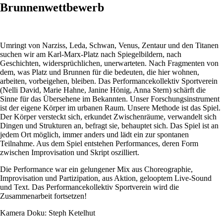
Brunnenwettbewerb
Umringt von Narziss, Leda, Schwan, Venus, Zentaur und den Titanen
suchen wir am Karl-Marx-Platz nach Spiegelbildern, nach
Geschichten, widersprüchlichen, unerwarteten. Nach Fragmenten von
dem, was Platz und Brunnen für die bedeuten, die hier wohnen,
arbeiten, vorbeigehen, bleiben. Das Performancekollektiv Sportverein
(Nelli David, Marie Hahne, Janine Hönig, Anna Stern) schärft die
Sinne für das Übersehene im Bekannten. Unser Forschungsinstrument
ist der eigene Körper im urbanen Raum. Unsere Methode ist das Spiel.
Der Körper versteckt sich, erkundet Zwischenräume, verwandelt sich
Dingen und Strukturen an, befragt sie, behauptet sich. Das Spiel ist an
jedem Ort möglich, immer anders und lädt ein zur spontanen
Teilnahme. Aus dem Spiel entstehen Performances, deren Form
zwischen Improvisation und Skript oszilliert.
Die Performance war ein gelungener Mix aus Choreographie,
Improvisation und Partizipation, aus Aktion, gelooptem Live-Sound
und Text. Das Performancekollektiv Sportverein wird die
Zusammenarbeit fortsetzen!
Kamera Doku: Steph Ketelhut