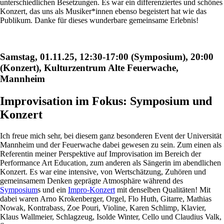
unterschiedlichen Besetzungen. Es war ein differenziertes und schönes
Konzert, das uns als Musiker*innen ebenso begeistert hat wie das
Publikum. Danke für dieses wunderbare gemeinsame Erlebnis!
Samstag, 01.11.25, 12:30-17:00 (Symposium), 20:00
(Konzert), Kulturzentrum Alte Feuerwache,
Mannheim
Improvisation im Fokus: Symposium und
Konzert
Ich freue mich sehr, bei diesem ganz besonderen Event der Universität
Mannheim und der Feuerwache dabei gewesen zu sein. Zum einen als
Referentin meiner Perspektive auf Improvisation im Bereich der
Performance Art Education, zum anderen als Sängerin im abendlichen
Konzert. Es war eine intensive, von Wertschätzung, Zuhören und
gemeinsamem Denken geprägte Atmosphäre während des
Symposium
s und ein
Impro-Konzert
mit denselben Qualitäten! Mit
dabei waren Arno Krokenberger, Orgel, Flo Huth, Gitarre, Mathias
Nowak, Kontrabass, Zoe Pouri, Violine, Karen Schlimp, Klavier,
Klaus Wallmeier, Schlagzeug, Isolde Winter, Cello und Claudius Valk,