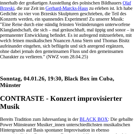
innerhalb der großartigen Ausstellung des polnischen Bildhauers
Olaf
Brzeski
, die zur Zeit im
Gerhard-Marcks-Haus
zu erleben ist. Ich habe
Gedichte zu vier von Brzeskis Skulpturen geschrieben, die Teil des
Konzerts werden, ein spannendes Experiment! Zu unserer Musik:
"Eine Reise durch eine ständig feinsten Veränderungen unterworfene
Klanglandschaft, die sich – mal geräuschhaft, mal üppig und sonor – in
permanenter Entwicklung befindet. Es ist aufregend mitzuerleben, mit
welch feinen musikalischen Nuancen Anna Stern und Thomas Bisitz
aufeinander eingehen, sich beflügeln und sich anregend ergänzen,
ohne dabei jemals den gemeinsamen Fluss und den gemeinsamen
Charakter zu verlieren." (NWZ vom 28.04.25)
Sonntag, 04.01.26, 19:30, Black Box im Cuba,
Münster
CONTRASTE - Konzert improvisierter
Musik
Bereits Tradition zum Jahresanfang in der
BLACK BOX
: Die geballte
Power Münsteaner Musiker_innen unterschiedlichsten musikalischen
Hintergrunds auf Basis spontaner Improvisation in ebenso