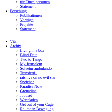
für Einzelpersonen
Statement
Forschung
Publikationen
Vorträge
Projekte
Statement
Navigation
Vita
überspringen
Archiv
Living in a box
Blind Date
Two to Tango
My Jerusalem
Solvetur ambulando
Transfer#1
rats live on no evil star
Speicher
Paradise Now!
Grenadine
Juddset
Werteladen
Get out of your Cage
Räume in Bewegung